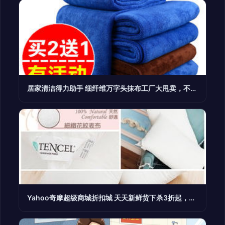
居家清洁得力助手 细纤维万字头抹布工厂大甩卖，不惧油污细菌侵袭
Yahoo奇摩超级商城折扣城 天天新鲜货下杀3折起，个人卫生用品全面省钱攻略