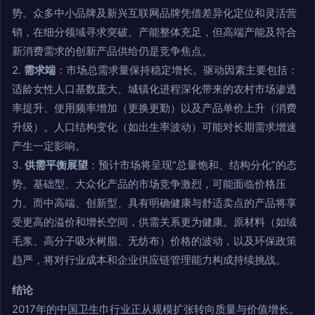
势。众多中小品牌及新兴互联网品牌凭借差异化定位和灵活营
销，在细分领域寻求突破。产能整体充足，但高端产能及符合
新消费需求的创新产品供给仍是竞争焦点。
2.
需求端
：市场总需求量保持稳定增长。驱动因素主要包括：
适龄女性人口基数庞大、城镇化进程深化带来的农村市场渗透
率提升、使用频率增加（更换更勤）以及产品单价上升（消费
升级）。人口结构变化（如出生率波动）可能对长期需求增速
产生一定影响。
3.
供需平衡展望
：预计市场将呈现“总量饱和、结构分化”的态
势。基础型、大众化产品的市场竞争激烈，可能面临价格压
力。而中高端、创新型、具有明确健康与舒适卖点的产品将享
受更高的溢价和增长空间，供需关系更为健康。原材料（如绒
毛浆、高分子吸水树脂、无纺布）价格的波动，以及环保政策
趋严，将对行业成本和企业供应链管理能力构成持续挑战。
结论
2017年的中国卫生巾行业正从规模扩张转向质量与价值增长。