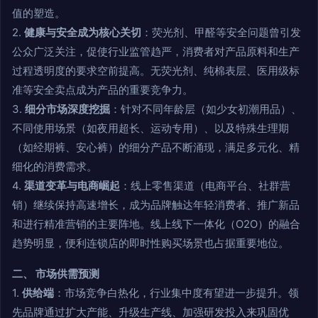
值的塑造。
2.
健康与安全成为核心关切
：荧光剂、甲醛等安全问题曾引发
公众广泛关注，促使行业监管趋严，消费者对产品原料和生产
过程透明度的要求空前提高。无荧光剂、纯棉表层、医用级标
准等安全卖点成为产品的重要竞争力。
3.
细分市场深度挖掘
：针对不同年龄层（如少女初潮用品）、
不同使用场景（如夜用超长、运动专用）、以及特殊生理期
（如经期裤、安心裤）的细分产品不断涌现，满足多元化、精
细化的消费需求。
4.
渠道变革与电商崛起
：线上零售渠道（电商平台、社群营
销）继续保持高速增长，成为品牌触达年轻消费者、推广新品
和进行精准营销的主要阵地。线上线下一体化（O2O）的融合
趋势明显，便利连锁店的即时性购买场景也占据重要地位。
二、 市场供需预测
1.
供给端
：市场竞争白热化，行业集中度有望进一步提升。领
先品牌通过扩大产能、升级生产线、加强研发投入来巩固优